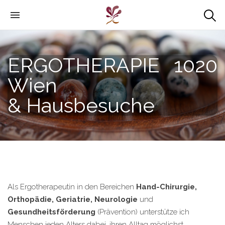
ERGOTHERAPIE 1020
Wien
& Hausbesuche
Als Ergotherapeutin in den Bereichen
Hand-Chirurgie,
Orthopädie, Geriatrie,
Neurologie
und
Gesundheitsförderung
(Prävention) unterstütze ich
Menschen jeden Alters dabei, ihren Alltag möglichst